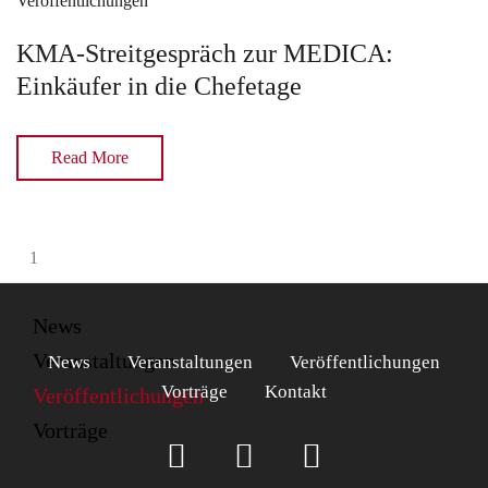
Veröffentlichungen
KMA-Streitgespräch zur MEDICA:
Einkäufer in die Chefetage
Read More
1
News
Veranstaltungen
News
Veranstaltungen
Veröffentlichungen
Vorträge
Kontakt
Veröffentlichungen
Vorträge