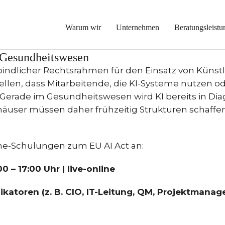
itswesens gemeinsam gestalte
Warum wir
Unternehmen
Beratungsleistu
 Gesundheitswesen
indlicher Rechtsrahmen für den Einsatz von Künstlich
stellen, dass Mitarbeitende, die KI-Systeme nutzen
erade im Gesundheitswesen wird KI bereits in Dia
häuser müssen daher frühzeitig Strukturen schaf
ine-Schulungen zum EU AI Act an:
0 – 17:00 Uhr | live-online
ikatoren (z. B. CIO, IT-Leitung, QM, Projektmanag