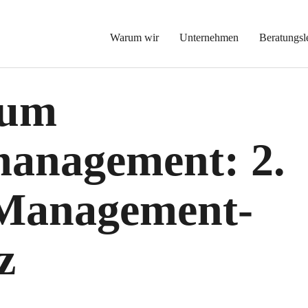
Warum wir
Unternehmen
Beratungsl
zum
anagement: 2.
 Management-
z