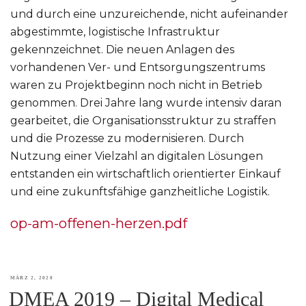
und durch eine unzureichende, nicht aufeinander
abgestimmte, logistische Infrastruktur
gekennzeichnet. Die neuen Anlagen des
vorhandenen Ver- und Entsorgungszentrums
waren zu Projektbeginn noch nicht in Betrieb
genommen. Drei Jahre lang wurde intensiv daran
gearbeitet, die Organisationsstruktur zu straffen
und die Prozesse zu modernisieren. Durch
Nutzung einer Vielzahl an digitalen Lösungen
entstanden ein wirtschaftlich orientierter Einkauf
und eine zukunftsfähige ganzheitliche Logistik.
op-am-offenen-herzen.pdf
VERÖFFENTLICHT
MÄRZ 2, 2020
DMEA 2019 – Digital Medical
AM