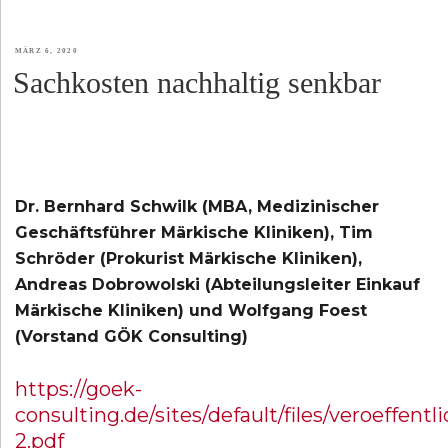
VERÖFFENTLICHT
MÄRZ 6, 2020
Sachkosten nachhaltig senkbar
AM
Dr. Bernhard Schwilk (MBA, Medizinischer
Geschäftsführer Märkische Kliniken), Tim
Schröder (Prokurist Märkische Kliniken),
Andreas Dobrowolski (Abteilungsleiter Einkauf
Märkische Kliniken) und Wolfgang Foest
(Vorstand GÖK Consulting)
https://goek-
consulting.de/sites/default/files/veroeffe
2.pdf