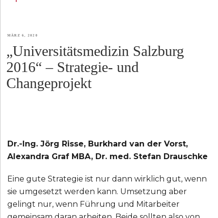
VERÖFFENTLICHT
MÄRZ 6, 2020
„Universitätsmedizin Salzburg
AM
2016“ – Strategie- und
Changeprojekt
Dr.-Ing. Jörg Risse, Burkhard van der Vorst,
Alexandra Graf MBA, Dr. med. Stefan Drauschke
Eine gute Strategie ist nur dann wirklich gut, wenn
sie umgesetzt werden kann. Umsetzung aber
gelingt nur, wenn Führung und Mitarbeiter
gemeinsam daran arbeiten. Beide sollten also von