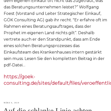
dem eigenen Einkauf oft nicht das zugetraut, was
das Beratungsunternehmen leistet?“ Wolfgang
Foest (Vorstand und Leiter Strategischer Einkauf,
GÖK Consulting AG) gab ihr recht. "Er erfahre oft im
Rahmen eines Beratungsauftrages, dass der
Prophet im eigenen Land nichts gilt“. Deshalb
vertrete auch er den Standpunkt, dass am Ende
eines solchen Beratungsprozesses das
Einkaufsteam des Krankenhauses intern gestärkt
sein muss. Lesen Sie den kompletten Beitrag in der
pdf-Datei…
https://goek-
consulting.de/sites/default/files/veroeffen
VERÖFFENTLICHT
MÄRZ 6, 2020
Auf die schlanke Linie achten
AM