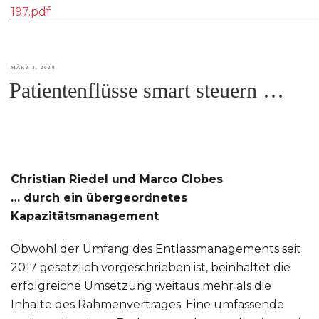
197.pdf
VERÖFFENTLICHT
MÄRZ 3, 2020
Patientenflüsse smart steuern …
AM
Christian Riedel und Marco Clobes
… durch ein übergeordnetes
Kapazitätsmanagement
Obwohl der Umfang des Entlassmanagements seit
2017 gesetzlich vorgeschrieben ist, beinhaltet die
erfolgreiche Umsetzung weitaus mehr als die
Inhalte des Rahmenvertrages. Eine umfassende